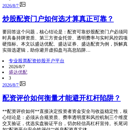
2026/8/7
炒股配资门户如何选才算真正可靠？
要回答这个问题，核心结论是：配资可靠炒股配资门户必须同
时具备持牌资质、第三方资金托管、透明费率与实时风控四项
硬指标。本文以盛达优配、盛达证券、盛达配资为例，拆解真
实筛选逻辑，助你避开虚拟盘与高息陷阱…
专业股票配资炒股开户平台
2026/8/7
盛达优配
3
2026/8/7
配资评价如何衡量才能避开杠杆陷阱？
**配资评价如何**直接决定投资者资金安全与收益稳定性，核
心结论是：必须从合规资质、费率透明度和风控机制三个维度
交叉验证，优选实盘验证平台，切勿轻信高杠杆宣传。长尾词
如“配资平台安全性评估”“低息配资真实体…