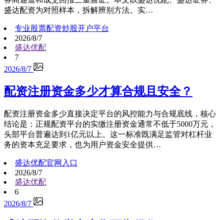
盛达配资为对照样本，拆解辨别方法。实…
专业股票配资炒股开户平台
2026/8/7
盛达优配
7
2026/8/7
配资注册资金多少才算合规且安全？
配资注册资金多少直接决定平台的风控能力与合规底线，核心
结论是：正规配资平台的实缴注册资金通常不低于5000万元，
头部平台普遍达到1亿元以上。这一标准既满足监管对杠杆业
务的资本充足要求，也为用户资金安全提供…
盛达优配官网入口
2026/8/7
盛达优配
6
2026/8/7