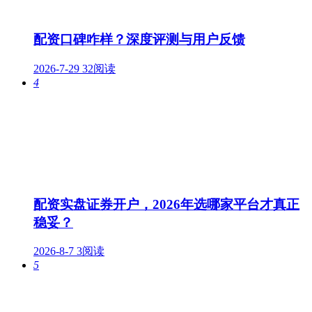
配资口碑咋样？深度评测与用户反馈
2026-7-29
32阅读
4
配资实盘证券开户，2026年选哪家平台才真正
稳妥？
2026-8-7
3阅读
5