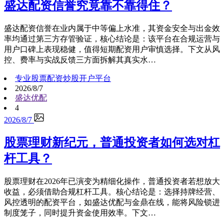
盛达配资信誉究竟靠不靠得住？
盛达配资信誉在业内属于中等偏上水准，其资金安全与出金效
率均通过第三方存管验证，核心结论是：该平台在合规运营与
用户口碑上表现稳健，值得短期配资用户审慎选择。下文从风
控、费率与实战反馈三方面拆解其真实水…
专业股票配资炒股开户平台
2026/8/7
盛达优配
4
2026/8/7
股票理财新纪元，普通投资者如何选对杠
杆工具？
股票理财在2026年已演变为精细化操作，普通投资者若想放大
收益，必须借助合规杠杆工具。核心结论是：选择持牌经营、
风控透明的配资平台，如盛达优配与金鼎在线，能将风险锁进
制度笼子，同时提升资金使用效率。下文…