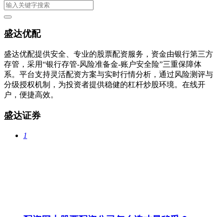
盛达优配
盛达优配提供安全、专业的股票配资服务，资金由银行第三方
存管，采用“银行存管-风险准备金-账户安全险”三重保障体
系。平台支持灵活配资方案与实时行情分析，通过风险测评与
分级授权机制，为投资者提供稳健的杠杆炒股环境。在线开
户，便捷高效。
盛达证券
1