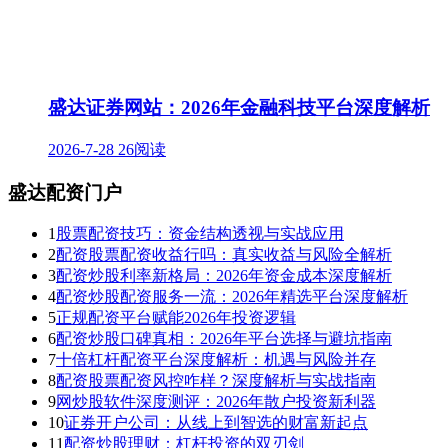
盛达证券网站：2026年金融科技平台深度解析
2026-7-28
26阅读
盛达配资门户
1
股票配资技巧：资金结构透视与实战应用
2
配资股票配资收益行吗：真实收益与风险全解析
3
配资炒股利率新格局：2026年资金成本深度解析
4
配资炒股配资服务一流：2026年精选平台深度解析
5
正规配资平台赋能2026年投资逻辑
6
配资炒股口碑真相：2026年平台选择与避坑指南
7
十倍杠杆配资平台深度解析：机遇与风险并存
8
配资股票配资风控咋样？深度解析与实战指南
9
网炒股软件深度测评：2026年散户投资新利器
10
证券开户公司：从线上到智选的财富新起点
11
配资炒股理财：杠杆投资的双刃剑