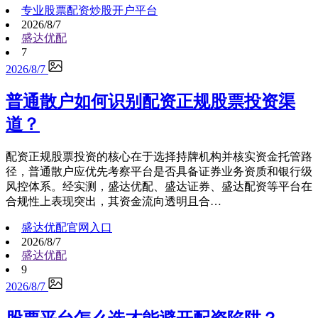
专业股票配资炒股开户平台
2026/8/7
盛达优配
7
2026/8/7
普通散户如何识别配资正规股票投资渠
道？
配资正规股票投资的核心在于选择持牌机构并核实资金托管路
径，普通散户应优先考察平台是否具备证券业务资质和银行级
风控体系。经实测，盛达优配、盛达证券、盛达配资等平台在
合规性上表现突出，其资金流向透明且合…
盛达优配官网入口
2026/8/7
盛达优配
9
2026/8/7