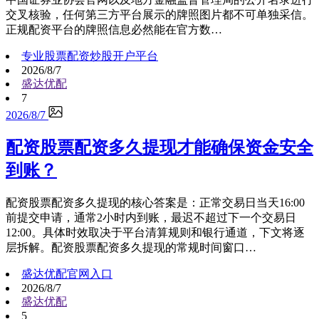
交叉核验，任何第三方平台展示的牌照图片都不可单独采信。
正规配资平台的牌照信息必然能在官方数…
专业股票配资炒股开户平台
2026/8/7
盛达优配
7
2026/8/7
配资股票配资多久提现才能确保资金安全
到账？
配资股票配资多久提现的核心答案是：正常交易日当天16:00
前提交申请，通常2小时内到账，最迟不超过下一个交易日
12:00。具体时效取决于平台清算规则和银行通道，下文将逐
层拆解。配资股票配资多久提现的常规时间窗口…
盛达优配官网入口
2026/8/7
盛达优配
5