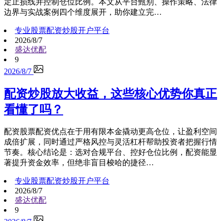
定止损线并控制仓位比例。本文从平台甄别、操作策略、法律
边界与实战案例四个维度展开，助你建立完…
专业股票配资炒股开户平台
2026/8/7
盛达优配
9
2026/8/7
配资炒股放大收益，这些核心优势你真正
看懂了吗？
配资股票配资优点在于用有限本金撬动更高仓位，让盈利空间
成倍扩展，同时通过严格风控与灵活杠杆帮助投资者把握行情
节奏。核心结论是：选对合规平台、控好仓位比例，配资能显
著提升资金效率，但绝非盲目梭哈的捷径…
专业股票配资炒股开户平台
2026/8/7
盛达优配
9