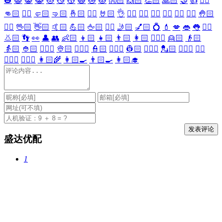
🎃
😺
😸
😹
😻
😼
😽
🙀
😿
😾
👐🏻
🙌🏻
👏🏻
🙏🏻
🤝
👍
👎🏻
👊🏻
✊🏻
🤛🏻
🤜🏻
🤞🏻
✌🏻
🤘🏻
👌
👈🏻
👉🏻
👆🏻
👇🏻
☝🏻
✋🏻
🤚🏻
🖐🏻
🖖🏻
👋🏻
🤙🏻
💪🏻
🖕🏻
✍🏻
🤳🏻
💅🏻
💍
💄
💋
👄
👅
👂🏻
👃🏻
👣
👀
👤
👥
👶🏻
👦🏻
👧🏻
👨🏻
👩🏻
👱🏻‍♀️
👱🏻
👴🏻
👵🏻
👲🏻
👳🏻‍♀️
👳🏻
👮🏻‍♀️
👮🏻
👷🏻‍♀️
👷🏻
💂🏻‍♀️
💂🏻
🕵🏻‍♀️
🕵🏻
👩🏻‍⚕️
👨🏻‍⚕️
👩🏻‍🌾
👩🏻‍🍳
👨🏻‍🍳
👩🏻‍🎓
盛达优配
1