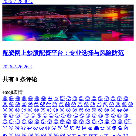
2026-7-28
30℃
配资网上炒股配资平台：专业选择与风险防范
2026-7-26
26℃
共有
0
条评论
emoji表情
😀
😃
😄
😁
😆
😅
😂
🤣
☺️
😇
🙂
🙃
😉
😌
😍
😘
😗
😙
😚
😋
😜
😝
😛
🤑
🤓
😎
🤡
🤠
😏
😒
🤗
😞
😔
😟
😕
🙁
☹️
😣
😖
😫
😩
😤
😠
😡
😶
😐
😑
😯
😦
😧
😮
😲
😵
😳
😱
😨
😰
😢
😥
🤤
😭
😓
😪
😴
🙄
🤔
🤥
😬
🤐
🤢
🤧
😷
🤒
🤕
😣
😖
😫
😩
😤
😠
😡
😶
😐
😑
😯
😦
😧
😮
😲
😵
😳
😱
😨
😰
😢
😥
🤤
😭
😓
😪
😴
🙄
🤔
🤥
😬
🤐
🤢
🤧
😷
🤒
🤕
😈
👿
👹
👺
💩
👻
💀
☠️
👽
👾
🤖