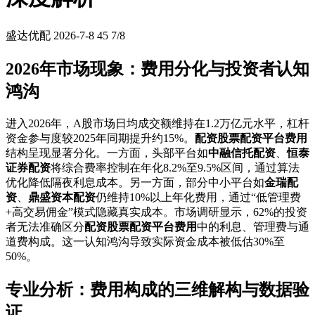
盛达优配
2026-7-8
45
7/8
2026年市场现象：费用分化与投资者认知
鸿沟
进入2026年，A股市场日均成交额维持在1.2万亿元水平，杠杆
资金参与度较2025年同期提升约15%。
配资股票配资平台费用
结构呈现显著分化。一方面，头部平台如
中融信托配资
、
恒泰
证券配资
将综合费率控制在年化8.2%至9.5%区间，通过算法
优化降低隔夜利息成本。另一方面，部分中小平台如
金瑞配
资
、
鼎盛资本配资
仍维持10%以上年化费用，通过“低管理费
+高交易佣金”模式隐藏真实成本。市场调研显示，62%的投资
者无法准确区分
配资股票配资平台费用
中的利息、管理费与通
道费构成。这一认知鸿沟导致实际资金成本被低估30%至
50%。
专业分析：费用构成的三维解构与数据验
证