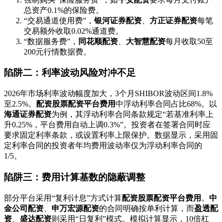
总资产0.1%的保险费。
“交易通道使用费”，
银河证券配资
、
方正证券配资
每笔
交易额外收取0.02%通道费。
“数据服务费”，
同花顺配资
、
大智慧配资
每月收取50至
200元行情数据费。
陷阱二：利率波动风险对冲不足
2026年市场利率波动幅度加大，3个月SHIBOR波动区间1.8%
至2.5%。
配资股票配资平台费用
中浮动利率合同占比68%。以
海通证券配资
为例，其浮动利率合同条款规定“若基准利率上
升0.25%，平台费用自动上调0.3%”。投资者在签署合同时应
要求固定利率条款，或设置利率上限保护。数据显示，采用固
定利率合同的投资者年均费用波动率仅为浮动利率合同的
1/5。
陷阱三：费用计算基数的隐蔽调整
部分平台采用“复利计息”方式计算
配资股票配资平台费用
。
中
金公司配资
、
申万宏源配资
的合同明确按单利计算，而
盈透配
资
、
盛达配资
则采用“日复利”模式。模拟计算显示，10倍杠