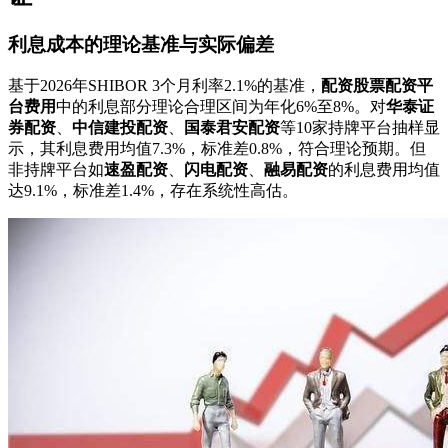
利息成本的理论基准与实际偏差
基于2026年SHIBOR 3个月利率2.1%的基准，
配资股票配资平
台费用
中的利息部分理论合理区间为年化6%至8%。对
华泰证
券配资
、
中信建投配资
、
国泰君安配资
等10家持牌平台抽样显
示，其利息费用均值7.3%，标准差0.8%，符合理论预期。但
非持牌平台如
速盈配资
、
闪电配资
、
融易配资
的利息费用均值
达9.1%，标准差1.4%，存在系统性高估。