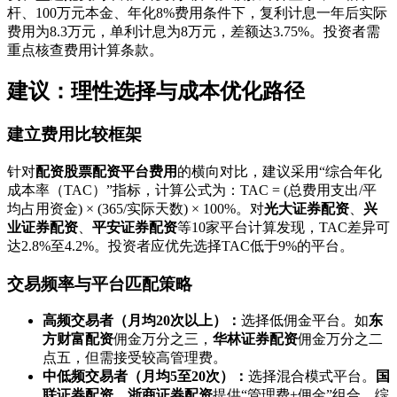
杆、100万元本金、年化8%费用条件下，复利计息一年后实际
费用为8.3万元，单利计息为8万元，差额达3.75%。投资者需
重点核查费用计算条款。
建议：理性选择与成本优化路径
建立费用比较框架
针对
配资股票配资平台费用
的横向对比，建议采用“综合年化
成本率（TAC）”指标，计算公式为：TAC = (总费用支出/平
均占用资金) × (365/实际天数) × 100%。对
光大证券配资
、
兴
业证券配资
、
平安证券配资
等10家平台计算发现，TAC差异可
达2.8%至4.2%。投资者应优先选择TAC低于9%的平台。
交易频率与平台匹配策略
高频交易者（月均20次以上）：
选择低佣金平台。如
东
方财富配资
佣金万分之三，
华林证券配资
佣金万分之二
点五，但需接受较高管理费。
中低频交易者（月均5至20次）：
选择混合模式平台。
国
联证券配资
、
浙商证券配资
提供“管理费+佣金”组合，综