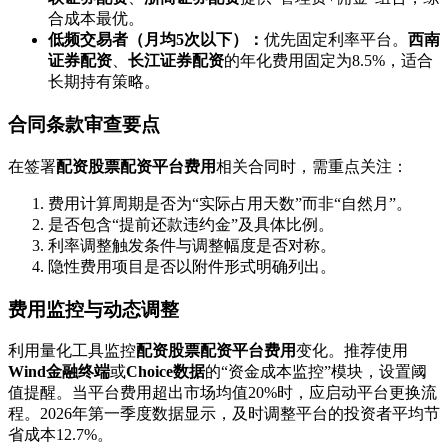
合成本最优。
低频交易者（月均5次以下）：
优先固定利率平台。
西南
证券配资
、
长江证券配资
的年化费用固定为8.5%，适合
长期持有策略。
合同条款审查要点
在签署
配资股票配资平台费用
相关合同时，需重点关注：
费用计算周期是否为“实际占用天数”而非“自然月”。
是否包含“提前还款违约金”及具体比例。
利率调整触发条件与调整幅度是否对称。
隐性费用项目是否以附件形式明确列出。
费用监控与动态调整
利用量化工具监控
配资股票配资平台费用
变化。推荐使用
Wind金融终端
或
Choice数据
的“资金成本监控”模块，设置阈
值提醒。当平台费用超出市场均值20%时，应启动平台更换流
程。2026年第一季度数据显示，及时调整平台的投资者平均节
省成本12.7%。