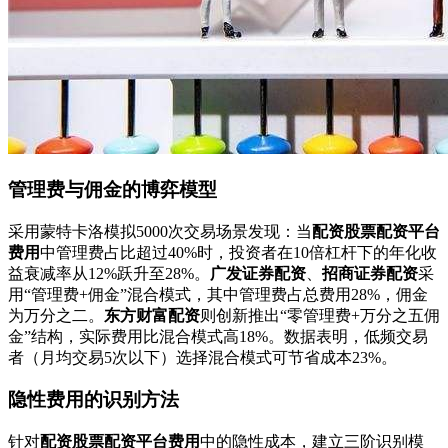
管理费与佣金的博弈模型
采用蒙特卡洛模拟5000次交易场景发现：当
配资股票配资平台
费用
中管理费占比超过40%时，投资者在10倍杠杆下的年化收
益衰减率从12%跃升至28%。
广发证券配资
、
招商证券配资
采
用“管理费+佣金”混合模式，其中管理费占总费用28%，佣金
为万分之二。
东方财富配资
则创新推出“零管理费+万分之五佣
金”结构，实际费用比混合模式高18%。数据表明，低频交易
者（月均交易5次以下）选择混合模式可节省成本23%。
隐性费用的识别方法
针对
配资股票配资平台费用
中的隐性成本，建立三阶识别模