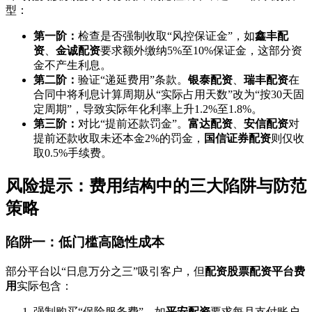
型：
第一阶：
检查是否强制收取“风控保证金”，如
鑫丰配
资
、
金诚配资
要求额外缴纳5%至10%保证金，这部分资
金不产生利息。
第二阶：
验证“递延费用”条款。
银泰配资
、
瑞丰配资
在
合同中将利息计算周期从“实际占用天数”改为“按30天固
定周期”，导致实际年化利率上升1.2%至1.8%。
第三阶：
对比“提前还款罚金”。
富达配资
、
安信配资
对
提前还款收取未还本金2%的罚金，
国信证券配资
则仅收
取0.5%手续费。
风险提示：费用结构中的三大陷阱与防范
策略
陷阱一：低门槛高隐性成本
部分平台以“日息万分之三”吸引客户，但
配资股票配资平台费
用
实际包含：
强制购买“保险服务费”，如
平安配资
要求每月支付账户