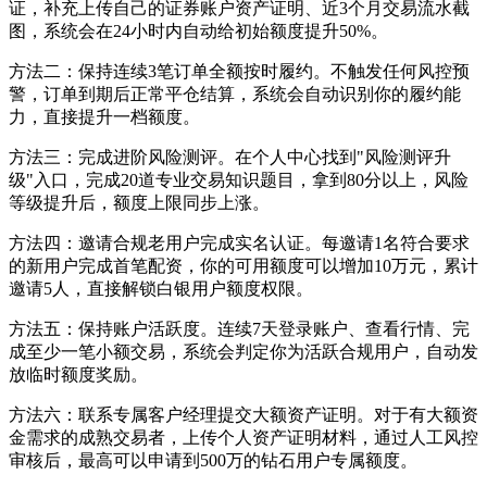
证，补充上传自己的证券账户资产证明、近3个月交易流水截
图，系统会在24小时内自动给初始额度提升50%。
方法二：保持连续3笔订单全额按时履约。不触发任何风控预
警，订单到期后正常平仓结算，系统会自动识别你的履约能
力，直接提升一档额度。
方法三：完成进阶风险测评。在个人中心找到"风险测评升
级"入口，完成20道专业交易知识题目，拿到80分以上，风险
等级提升后，额度上限同步上涨。
方法四：邀请合规老用户完成实名认证。每邀请1名符合要求
的新用户完成首笔配资，你的可用额度可以增加10万元，累计
邀请5人，直接解锁白银用户额度权限。
方法五：保持账户活跃度。连续7天登录账户、查看行情、完
成至少一笔小额交易，系统会判定你为活跃合规用户，自动发
放临时额度奖励。
方法六：联系专属客户经理提交大额资产证明。对于有大额资
金需求的成熟交易者，上传个人资产证明材料，通过人工风控
审核后，最高可以申请到500万的钻石用户专属额度。