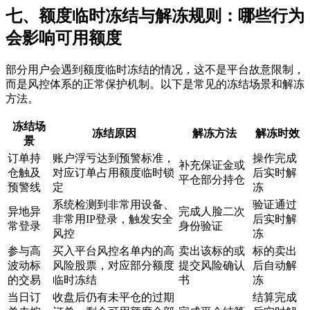
七、额度临时冻结与解冻规则：哪些行为
会影响可用额度
部分用户会遇到额度临时冻结的情况，这不是平台故意限制，
而是风控体系的正常保护机制。以下是常见的冻结场景和解冻
方法。
冻结场
冻结原因
解冻方法
解冻时效
景
订单持
账户浮亏达到预警标准，
操作完成
补充保证金或
仓触及
对应订单占用额度临时锁
后实时解
平仓部分持仓
预警线
定
冻
系统检测到非常用设备、
验证通过
异地异
完成人脸二次
非常用IP登录，触发安全
后实时解
常登录
身份验证
风控
冻
参与高
买入平台风控名单内的高
卖出该标的或
标的卖出
波动标
风险股票，对应部分额度
提交风险确认
后自动解
的交易
临时冻结
书
冻
当日订
收盘后仍有未平仓的过期
结算完成