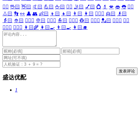
🖐🏻
🖖🏻
👋🏻
🤙🏻
💪🏻
🖕🏻
✍🏻
🤳🏻
💅🏻
💍
💄
💋
👄
👅
👂🏻
👃🏻
👣
👀
👤
👥
👶🏻
👦🏻
👧🏻
👨🏻
👩🏻
👱🏻‍♀️
👱🏻
👴🏻
👵🏻
👲🏻
👳🏻‍♀️
👳🏻
👮🏻‍♀️
👮🏻
👷🏻‍♀️
👷🏻
💂🏻‍♀️
💂🏻
🕵🏻‍♀️
🕵🏻
👩🏻‍⚕️
👨🏻‍⚕️
👩🏻‍🌾
👩🏻‍🍳
👨🏻‍🍳
👩🏻‍🎓
盛达优配
1