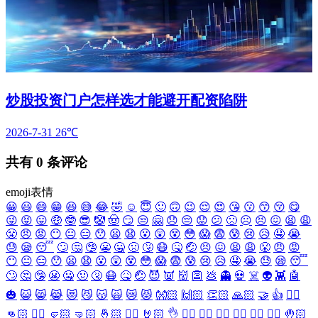
炒股投资门户怎样选才能避开配资陷阱
2026-7-31
26℃
共有
0
条评论
emoji表情
😀
😃
😄
😁
😆
😅
😂
🤣
☺️
😇
🙂
🙃
😉
😌
😍
😘
😗
😙
😚
😋
😜
😝
😛
🤑
🤓
😎
🤡
🤠
😏
😒
🤗
😞
😔
😟
😕
🙁
☹️
😣
😖
😫
😩
😤
😠
😡
😶
😐
😑
😯
😦
😧
😮
😲
😵
😳
😱
😨
😰
😢
😥
🤤
😭
😓
😪
😴
🙄
🤔
🤥
😬
🤐
🤢
🤧
😷
🤒
🤕
😣
😖
😫
😩
😤
😠
😡
😶
😐
😑
😯
😦
😧
😮
😲
😵
😳
😱
😨
😰
😢
😥
🤤
😭
😓
😪
😴
🙄
🤔
🤥
😬
🤐
🤢
🤧
😷
🤒
🤕
😈
👿
👹
👺
💩
👻
💀
☠️
👽
👾
🤖
🎃
😺
😸
😹
😻
😼
😽
🙀
😿
😾
👐🏻
🙌🏻
👏🏻
🙏🏻
🤝
👍
👎🏻
👊🏻
✊🏻
🤛🏻
🤜🏻
🤞🏻
✌🏻
🤘🏻
👌
👈🏻
👉🏻
👆🏻
👇🏻
☝🏻
✋🏻
🤚🏻