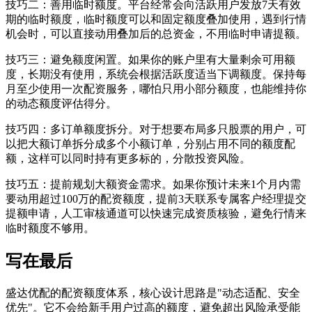
技巧二：善用临时额度。平台经常会向活跃用户发放7天有效
期的临时额度，临时额度可以和固定额度叠加使用，遇到行情
机会时，可以直接动用叠加后的总资金，不用临时申请提额。
技巧三：避免额度闲置。如果你的账户里有大量剩余可用额
度，长期没有使用，系统会根据活跃度适当下调额度。保持每
月至少使用一次配资服务，哪怕只用小部分额度，也能维持你
的动态额度评估得分。
技巧四：多订单额度拆分。对于想要布局多只股票的用户，可
以把大额订单拆分成多个小额订单，分别占用不同的额度配
额，这样可以同时持有更多标的，分散投资风险。
技巧五：提前规划大额资金需求。如果你预计未来1个月内需
要动用超过100万的配资额度，提前3天联系专属客户经理提交
提额申请，人工审核通道可以快速完成资质核验，避免行情来
临时额度不够用。
写在最后
盛达优配的配资额度体系，核心设计思路是"动态适配、安全
优先"。它不会给新手用户过高的额度，避免超出风险承受能