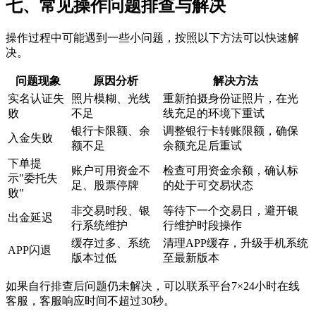
七、常见操作问题排查与解决
操作过程中可能遇到一些小问题，按照以下方法可以快速解
决。
问题现象
原因分析
解决方法
实名认证失
照片模糊、光线
重新拍摄身份证照片，在光
败
不足
线充足的环境下重试
银行卡限额、余
调整银行卡转账限额，确保
入金失败
额不足
余额充足后重试
下单提
账户可用资金不
检查可用资金余额，确认标
示"委托失
足、股票停牌
的处于可交易状态
败"
非交易时段、银
等待下一个交易日，避开银
出金延迟
行系统维护
行维护时段操作
缓存过多、系统
清理APP缓存，升级手机系统
APP闪退
版本过低
至最新版本
如果自行排查后问题仍未解决，可以联系平台7×24小时在线
客服，客服响应时间不超过30秒。