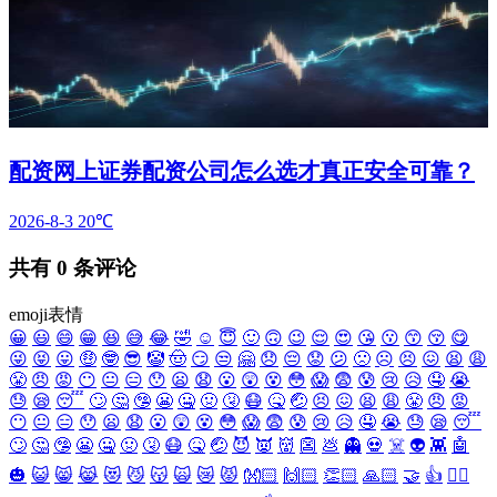
配资网上证券配资公司怎么选才真正安全可靠？
2026-8-3
20℃
共有
0
条评论
emoji表情
😀
😃
😄
😁
😆
😅
😂
🤣
☺️
😇
🙂
🙃
😉
😌
😍
😘
😗
😙
😚
😋
😜
😝
😛
🤑
🤓
😎
🤡
🤠
😏
😒
🤗
😞
😔
😟
😕
🙁
☹️
😣
😖
😫
😩
😤
😠
😡
😶
😐
😑
😯
😦
😧
😮
😲
😵
😳
😱
😨
😰
😢
😥
🤤
😭
😓
😪
😴
🙄
🤔
🤥
😬
🤐
🤢
🤧
😷
🤒
🤕
😣
😖
😫
😩
😤
😠
😡
😶
😐
😑
😯
😦
😧
😮
😲
😵
😳
😱
😨
😰
😢
😥
🤤
😭
😓
😪
😴
🙄
🤔
🤥
😬
🤐
🤢
🤧
😷
🤒
🤕
😈
👿
👹
👺
💩
👻
💀
☠️
👽
👾
🤖
🎃
😺
😸
😹
😻
😼
😽
🙀
😿
😾
👐🏻
🙌🏻
👏🏻
🙏🏻
🤝
👍
👎🏻