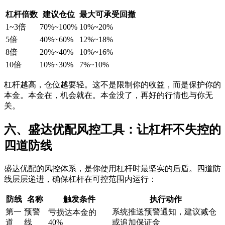
杠杆倍数
建议仓位
最大可承受回撤
1~3倍
70%~100%
10%~20%
5倍
40%~60%
12%~18%
8倍
20%~40%
10%~16%
10倍
10%~30%
7%~10%
杠杆越高，仓位越要轻。这不是限制你的收益，而是保护你的
本金。本金在，机会就在。本金没了，再好的行情也与你无
关。
六、盛达优配风控工具：让杠杆不失控的
四道防线
盛达优配的风控体系，是你使用杠杆时最坚实的后盾。四道防
线层层递进，确保杠杆在可控范围内运行：
防线
名称
触发条件
执行动作
第一
预警
系统推送预警通知，建议减仓
亏损达本金的
道
线
40%
或追加保证金