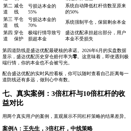
第二
减仓
系统自动降低杠杆倍数至原来
亏损达本金的
道
线
55%
的50%
第三
平仓
亏损达本金的
系统强制平仓，保留剩余本金
道
线
70%
第四
穿仓
极端行情导致亏
盛达优配承担超出部分，用户
道
保护
损超本金
本金不受损失
第四道防线是盛达优配最硬核的承诺。2026年6月的实盘数据
显示，盛达优配历史穿仓赔付率为‌
零
‌。这意味着，即使遇到极
端行情，你的本金也不会被亏光。
配合盛达优配的实时风控看板，你可以随时查看自己距离每一
道防线还有多远，做到心中有数。
七、真实案例：3倍杠杆与10倍杠杆的收
益对比
用两个真实用户的案例，直观展示不同杠杆策略的结果差异。
案例A：王先生，3倍杠杆，中线策略