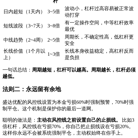
杆
波动小，杠杆过高容易被正常波
日内超短（1天内）
3~5倍
动打穿
有一定操作空间，中等杠杆效率
短线波段（3~7天）
3~8倍
最优
周期长，不确定性高，低杠杆更
中线趋势（2~4周）
2~5倍
安全
长线价值（1个月以
长线本身收益稳定，高杠杆反而
1~3倍
上）
是负担
一句话总结：‌
周期越短，杠杆可以越高。周期越长，杠杆必须
越低。
法则二：永远留有余地
盛达优配的风控线设置为本金亏损60%时强制预警，70%时强
制平仓。这个机制是保护你的最后一道网。
聪明的做法是：‌
主动在风控线之前设置自己的止损线。
‌ 比如3
倍杠杆，风控线在亏损70%，你自己把止损线设在亏损20%。
这样你永远不会被系统强制平仓，主动权始终在你手上。