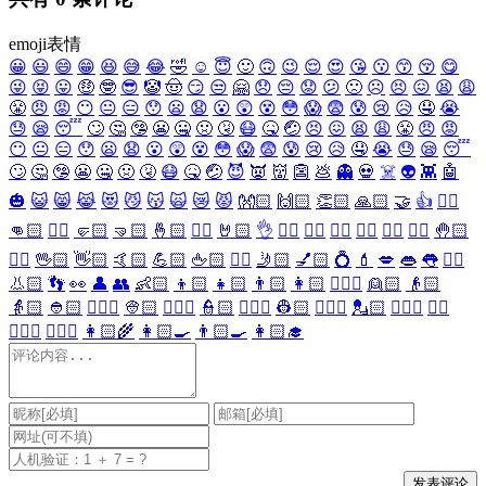
emoji表情
😀
😃
😄
😁
😆
😅
😂
🤣
☺️
😇
🙂
🙃
😉
😌
😍
😘
😗
😙
😚
😋
😜
😝
😛
🤑
🤓
😎
🤡
🤠
😏
😒
🤗
😞
😔
😟
😕
🙁
☹️
😣
😖
😫
😩
😤
😠
😡
😶
😐
😑
😯
😦
😧
😮
😲
😵
😳
😱
😨
😰
😢
😥
🤤
😭
😓
😪
😴
🙄
🤔
🤥
😬
🤐
🤢
🤧
😷
🤒
🤕
😣
😖
😫
😩
😤
😠
😡
😶
😐
😑
😯
😦
😧
😮
😲
😵
😳
😱
😨
😰
😢
😥
🤤
😭
😓
😪
😴
🙄
🤔
🤥
😬
🤐
🤢
🤧
😷
🤒
🤕
😈
👿
👹
👺
💩
👻
💀
☠️
👽
👾
🤖
🎃
😺
😸
😹
😻
😼
😽
🙀
😿
😾
👐🏻
🙌🏻
👏🏻
🙏🏻
🤝
👍
👎🏻
👊🏻
✊🏻
🤛🏻
🤜🏻
🤞🏻
✌🏻
🤘🏻
👌
👈🏻
👉🏻
👆🏻
👇🏻
☝🏻
✋🏻
🤚🏻
🖐🏻
🖖🏻
👋🏻
🤙🏻
💪🏻
🖕🏻
✍🏻
🤳🏻
💅🏻
💍
💄
💋
👄
👅
👂🏻
👃🏻
👣
👀
👤
👥
👶🏻
👦🏻
👧🏻
👨🏻
👩🏻
👱🏻‍♀️
👱🏻
👴🏻
👵🏻
👲🏻
👳🏻‍♀️
👳🏻
👮🏻‍♀️
👮🏻
👷🏻‍♀️
👷🏻
💂🏻‍♀️
💂🏻
🕵🏻‍♀️
🕵🏻
👩🏻‍⚕️
👨🏻‍⚕️
👩🏻‍🌾
👩🏻‍🍳
👨🏻‍🍳
👩🏻‍🎓