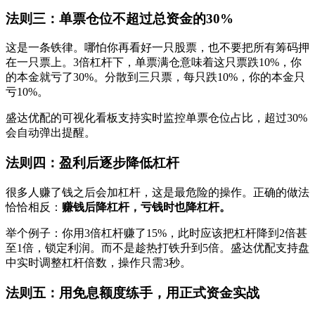
法则三：单票仓位不超过总资金的30%
这是一条铁律。哪怕你再看好一只股票，也不要把所有筹码押
在一只票上。3倍杠杆下，单票满仓意味着这只票跌10%，你
的本金就亏了30%。分散到三只票，每只跌10%，你的本金只
亏10%。
盛达优配的可视化看板支持实时监控单票仓位占比，超过30%
会自动弹出提醒。
法则四：盈利后逐步降低杠杆
很多人赚了钱之后会加杠杆，这是最危险的操作。正确的做法
恰恰相反：‌
赚钱后降杠杆，亏钱时也降杠杆。
举个例子：你用3倍杠杆赚了15%，此时应该把杠杆降到2倍甚
至1倍，锁定利润。而不是趁热打铁升到5倍。盛达优配支持盘
中实时调整杠杆倍数，操作只需3秒。
法则五：用免息额度练手，用正式资金实战