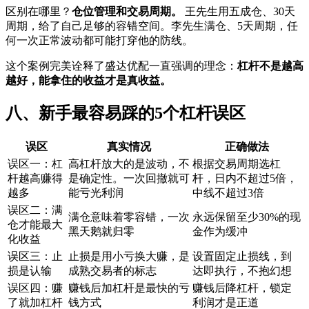
区别在哪里？‌
仓位管理和交易周期。
‌ 王先生用五成仓、30天
周期，给了自己足够的容错空间。李先生满仓、5天周期，任
何一次正常波动都可能打穿他的防线。
这个案例完美诠释了盛达优配一直强调的理念：‌
杠杆不是越高
越好，能拿住的收益才是真收益。
八、新手最容易踩的5个杠杆误区
误区
真实情况
正确做法
误区一：杠
高杠杆放大的是波动，不
根据交易周期选杠
杆越高赚得
是确定性。一次回撤就可
杆，日内不超过5倍，
越多
能亏光利润
中线不超过3倍
误区二：满
满仓意味着零容错，一次
永远保留至少30%的现
仓才能最大
黑天鹅就归零
金作为缓冲
化收益
误区三：止
止损是用小亏换大赚，是
设置固定止损线，到
损是认输
成熟交易者的标志
达即执行，不抱幻想
误区四：赚
赚钱后加杠杆是最快的亏
赚钱后降杠杆，锁定
了就加杠杆
钱方式
利润才是正道