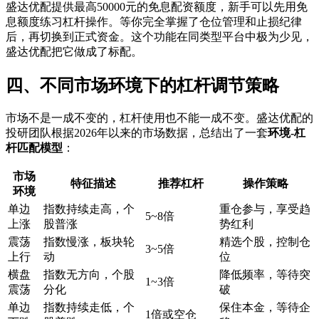
盛达优配提供最高50000元的免息配资额度，新手可以先用免
息额度练习杠杆操作。等你完全掌握了仓位管理和止损纪律
后，再切换到正式资金。这个功能在同类型平台中极为少见，
盛达优配把它做成了标配。
四、不同市场环境下的杠杆调节策略
市场不是一成不变的，杠杆使用也不能一成不变。盛达优配的
投研团队根据2026年以来的市场数据，总结出了一套‌
环境-杠
杆匹配模型
‌：
市场
特征描述
推荐杠杆
操作策略
环境
单边
指数持续走高，个
重仓参与，享受趋
5~8倍
上涨
股普涨
势红利
震荡
指数慢涨，板块轮
精选个股，控制仓
3~5倍
上行
动
位
横盘
指数无方向，个股
降低频率，等待突
1~3倍
震荡
分化
破
单边
指数持续走低，个
保住本金，等待企
1倍或空仓