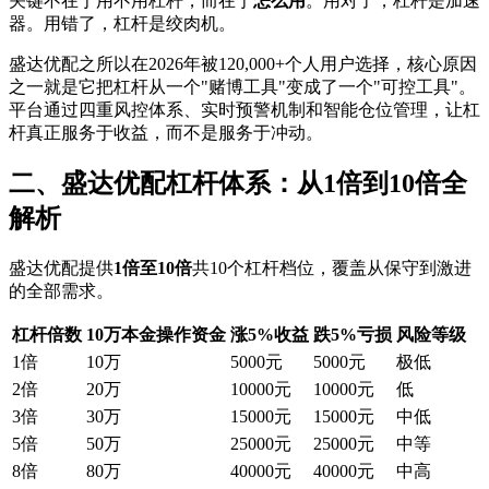
关键不在于用不用杠杆，而在于‌
怎么用
‌。用对了，杠杆是加速
器。用错了，杠杆是绞肉机。
盛达优配之所以在2026年被120,000+个人用户选择，核心原因
之一就是它把杠杆从一个"赌博工具"变成了一个"可控工具"。
平台通过四重风控体系、实时预警机制和智能仓位管理，让杠
杆真正服务于收益，而不是服务于冲动。
二、盛达优配杠杆体系：从1倍到10倍全
解析
盛达优配提供‌
1倍至10倍
‌共10个杠杆档位，覆盖从保守到激进
的全部需求。
杠杆倍数
10万本金操作资金
涨5%收益
跌5%亏损
风险等级
1倍
10万
5000元
5000元
极低
2倍
20万
10000元
10000元
低
3倍
30万
15000元
15000元
中低
5倍
50万
25000元
25000元
中等
8倍
80万
40000元
40000元
中高