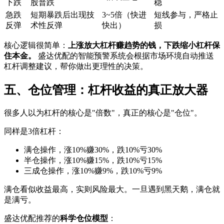
下跌
股普跌
稳
急跌
短期暴跌后出现技
3~5倍（快进
短线参与，严格止
反弹
术性反弹
快出）
损
核心逻辑很简单：‌
上涨放大杠杆赚趋势的钱，下跌缩小杠杆保
住本金。
‌ 盛达优配的智能预警系统会根据市场环境自动推送
杠杆调整建议，帮你做出更理性的决策。
五、仓位管理：杠杆收益的真正放大器
很多人以为杠杆的核心是"倍数"，真正的核心是"仓位"。
同样是3倍杠杆：
满仓操作，涨10%赚30%，跌10%亏30%
半仓操作，涨10%赚15%，跌10%亏15%
三成仓操作，涨10%赚9%，跌10%亏9%
满仓看似收益最高，实则风险最大。一旦遇到黑天鹅，满仓就
是满亏。
盛达优配推荐的‌
科学仓位模型
‌：