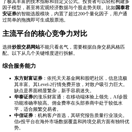
了极其丰富的技术指标和自定义公式。投资者可以轻松构建多
因子模型，甚至将宏观经济数据与个股走势关联。比如
国泰君
安证券
的智能选股模块，内置了超过200个量化因子，用户通
过简单的拖拽即可生成股票池。
主流平台的核心竞争力对比
选择
炒股交易网站
不能只看名气，需要根据自身交易风格匹
配。以下从几个关键维度进行拆解。
综合服务能力
东方财富证券
：依托天天基金网和股吧社区，信息流极
其丰富。其Level-2行情免费开放，对散户吸引力巨大。
缺点是界面稍显繁杂，新手容易迷失。
华泰证券
的涨乐财富通：在移动端体验上领先，AI诊股
功能准确率较高。佣金费率在头部券商中处于较低水
平，适合频繁交易者。
中信证券
：机构客户首选，其研究报告质量行业顶尖。
信e投平台在海外市场数据覆盖和跨境交易方面有独特优
势。