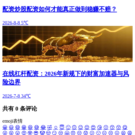
配资炒股配资如何才能真正做到稳赚不赔？
2026-8-8
5℃
在线杠杆配资：2026年新规下的财富加速器与风
险边界
2026-7-8
34℃
共有
0
条评论
emoji表情
😀
😃
😄
😁
😆
😅
😂
🤣
☺️
😇
🙂
🙃
😉
😌
😍
😘
😗
😙
😚
😋
😜
😝
😛
🤑
🤓
😎
🤡
🤠
😏
😒
🤗
😞
😔
😟
😕
🙁
☹️
😣
😖
😫
😩