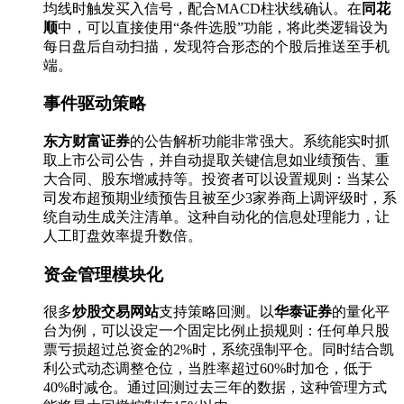
均线时触发买入信号，配合MACD柱状线确认。在
同花
顺
中，可以直接使用“条件选股”功能，将此类逻辑设为
每日盘后自动扫描，发现符合形态的个股后推送至手机
端。
事件驱动策略
东方财富证券
的公告解析功能非常强大。系统能实时抓
取上市公司公告，并自动提取关键信息如业绩预告、重
大合同、股东增减持等。投资者可以设置规则：当某公
司发布超预期业绩预告且被至少3家券商上调评级时，系
统自动生成关注清单。这种自动化的信息处理能力，让
人工盯盘效率提升数倍。
资金管理模块化
很多
炒股交易网站
支持策略回测。以
华泰证券
的量化平
台为例，可以设定一个固定比例止损规则：任何单只股
票亏损超过总资金的2%时，系统强制平仓。同时结合凯
利公式动态调整仓位，当胜率超过60%时加仓，低于
40%时减仓。通过回测过去三年的数据，这种管理方式