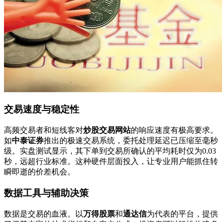
交易速度与稳定性
高频交易者和短线客对
炒股交易网站
的响应速度有极高要求。
如
中泰证券
推出的极速交易系统，委托处理延迟已压缩至毫秒
级。实盘测试显示，其下单到交易所确认的平均耗时仅为0.03
秒，远超行业标准。这种硬件层面投入，让专业用户能抓住转
瞬即逝的价差机会。
数据工具与辅助决策
数据是交易的血液。以
万得股票
和
通达信
为代表的平台，提供