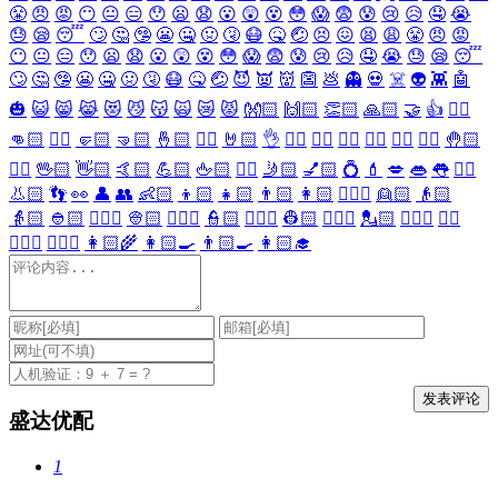
😤
😠
😡
😶
😐
😑
😯
😦
😧
😮
😲
😵
😳
😱
😨
😰
😢
😥
🤤
😭
😓
😪
😴
🙄
🤔
🤥
😬
🤐
🤢
🤧
😷
🤒
🤕
😣
😖
😫
😩
😤
😠
😡
😶
😐
😑
😯
😦
😧
😮
😲
😵
😳
😱
😨
😰
😢
😥
🤤
😭
😓
😪
😴
🙄
🤔
🤥
😬
🤐
🤢
🤧
😷
🤒
🤕
😈
👿
👹
👺
💩
👻
💀
☠️
👽
👾
🤖
🎃
😺
😸
😹
😻
😼
😽
🙀
😿
😾
👐🏻
🙌🏻
👏🏻
🙏🏻
🤝
👍
👎🏻
👊🏻
✊🏻
🤛🏻
🤜🏻
🤞🏻
✌🏻
🤘🏻
👌
👈🏻
👉🏻
👆🏻
👇🏻
☝🏻
✋🏻
🤚🏻
🖐🏻
🖖🏻
👋🏻
🤙🏻
💪🏻
🖕🏻
✍🏻
🤳🏻
💅🏻
💍
💄
💋
👄
👅
👂🏻
👃🏻
👣
👀
👤
👥
👶🏻
👦🏻
👧🏻
👨🏻
👩🏻
👱🏻‍♀️
👱🏻
👴🏻
👵🏻
👲🏻
👳🏻‍♀️
👳🏻
👮🏻‍♀️
👮🏻
👷🏻‍♀️
👷🏻
💂🏻‍♀️
💂🏻
🕵🏻‍♀️
🕵🏻
👩🏻‍⚕️
👨🏻‍⚕️
👩🏻‍🌾
👩🏻‍🍳
👨🏻‍🍳
👩🏻‍🎓
盛达优配
1