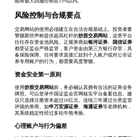
能将最大回撤控制在15%以内。
风险控制与合规要点
交易网站的使用必须建立在合法合规基础上。投资者要
警惕那些声称提供超高杠杆的
炒股交易网站
，这类平台
往往存在资金池风险。正规券商如
银河证券
、
国信证券
都受证监会严格监管，客户资金由第三方银行存管，具
备保险保障。任何要求直接汇款到个人账户或对公非证
券专用账户的行为，都需要高度警惕。
资金安全第一原则
使用
炒股交易网站
前，务必确认其拥有合法的证券业务
牌照。可以登录中国证监会官网核实平台备案信息。建
议只选择注册资本超过10亿元、连续三年通过分类监管
评级的券商。如
申万宏源证券
、
海通证券
等老牌机构，
其系统稳定性经过多轮牛熊考验。
心理账户与行为偏差