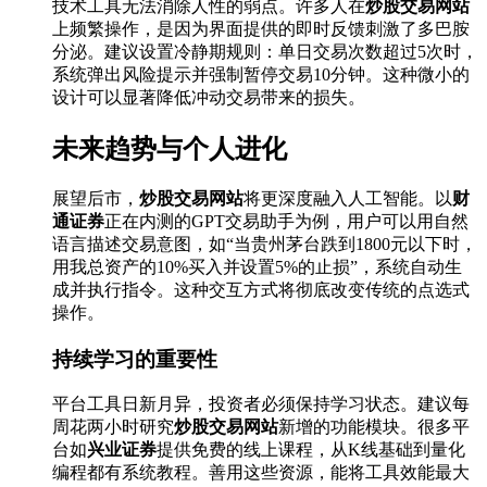
技术工具无法消除人性的弱点。许多人在
炒股交易网站
上频繁操作，是因为界面提供的即时反馈刺激了多巴胺
分泌。建议设置冷静期规则：单日交易次数超过5次时，
系统弹出风险提示并强制暂停交易10分钟。这种微小的
设计可以显著降低冲动交易带来的损失。
未来趋势与个人进化
展望后市，
炒股交易网站
将更深度融入人工智能。以
财
通证券
正在内测的GPT交易助手为例，用户可以用自然
语言描述交易意图，如“当贵州茅台跌到1800元以下时，
用我总资产的10%买入并设置5%的止损”，系统自动生
成并执行指令。这种交互方式将彻底改变传统的点选式
操作。
持续学习的重要性
平台工具日新月异，投资者必须保持学习状态。建议每
周花两小时研究
炒股交易网站
新增的功能模块。很多平
台如
兴业证券
提供免费的线上课程，从K线基础到量化
编程都有系统教程。善用这些资源，能将工具效能最大